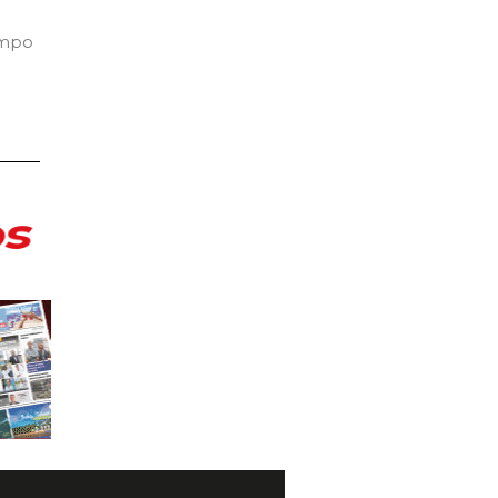
empo
s