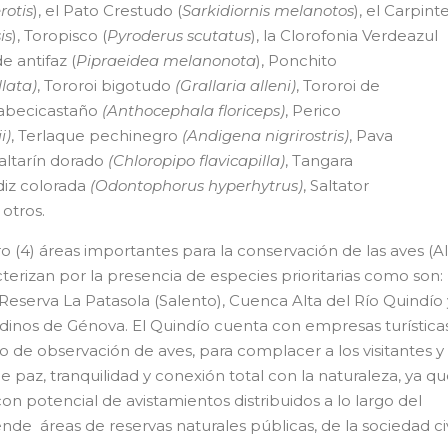
erotis
), el Pato Crestudo (
Sarkidiornis
melanotos
), el Carpint
is
), Toropisco (
Pyroderus scutatus
), la Clorofonia Verdeazul
de antifaz (
Pipraeidea
melanonota
), Ponchito
llata)
, Tororoi bigotudo
(Grallaria alleni)
, Tororoi de
 cabecicastaño
(Anthocephala floriceps)
, Perico
i)
, Terlaque pechinegro
(Andigena nigrirostris)
, Pava
Saltarín dorado
(Chloropipo flavicapilla)
, Tangara
diz colorada
(Odontophorus hyperhytrus)
, Saltator
 otros.
 (4) áreas importantes para la conservación de las aves (A
cterizan por la presencia de especies prioritarias como son:
 Reserva La Patasola (Salento), Cuenca Alta del Río Quindío 
inos de Génova. El Quindío cuenta con empresas turística
o de observación de aves, para complacer a los visitantes y
 de paz, tranquilidad y conexión total con la naturaleza, ya q
on potencial de avistamientos distribuidos a lo largo del
nde áreas de reservas naturales públicas, de la sociedad civ