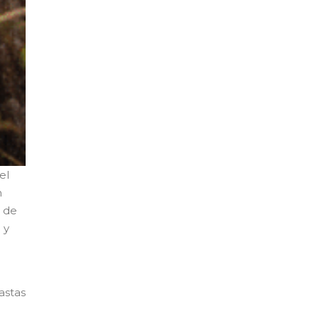
el
n
s de
 y
astas