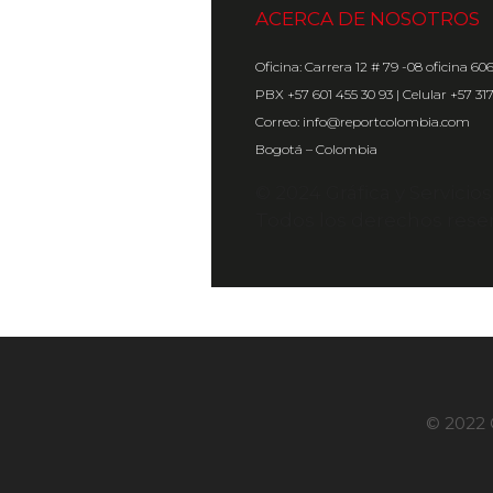
ACERCA DE NOSOTROS
Oficina: Carrera 12 # 79 -08 oficina 60
PBX +57 601 455 30 93 | Celular +57 31
Correo: info@reportcolombia.com
Bogotá – Colombia
© 2024 Gráfica y Servicio
Todos los derechos rese
© 2022 G