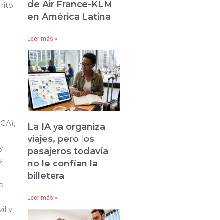
de Air France-KLM
erito
en América Latina
Leer más »
ICA),
La IA ya organiza
viajes, pero los
y
pasajeros todavía
s
no le confían la
billetera
ue
Leer más »
il y