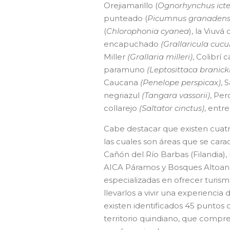
Orejiamarillo (
Ognorhynchus
ict
punteado (
Picumnus granadens
(
Chlorophonia
cyanea
), la Viuvá 
encapuchado
(Grallaricula cucu
Miller
(Grallaria milleri)
, Colibrí
paramuno
(Leptosittaca branicki
Caucana
(Penelope perspicax)
, 
negriazul
(Tangara vassorii)
, Per
collarejo
(Saltator cinctus)
, entre
Cabe destacar que existen cuatro
las cuales son áreas que se cara
Cañón del Río Barbas (Filandia),
AICA Páramos y Bosques Altoand
especializadas en ofrecer turism
llevarlos a vivir una experiencia
existen identificados 45 puntos c
territorio quindiano, que compre