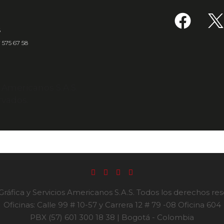
6
7 575 67 58
s Americanos S.A.S.
rvados.
ráfica y Servicios Americanos S.A.S. Todos los derechos re
Oficinas: Calle 99 # 10-57 y Carrera 12 # 79 -08 Oficina 604
PBX (57) 601 300 18 38 | Bogotá - Colombia