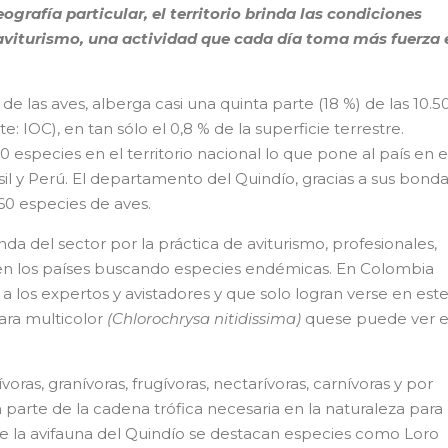
grafía particular, el territorio brinda las condiciones
 aviturismo, una actividad que cada día toma más fuerza 
e las aves, alberga casi una quinta parte (18 %) de las 10.5
e: IOC), en tan sólo el 0,8 % de la superficie terrestre.
 especies en el territorio nacional lo que pone al país en e
il y Perú. El departamento del Quindío, gracias a sus bond
560 especies de aves.
a del sector por la práctica de aviturismo, profesionales,
ren los países buscando especies endémicas. En Colombia
 a los expertos y avistadores y que solo logran verse en est
gara multicolor
(Chlorochrysa nitidissima)
quese puede ver 
ras, granívoras, frugívoras, nectarívoras, carnívoras y por
parte de la cadena trófica necesaria en la naturaleza para
de la avifauna del Quindío se destacan especies como Loro