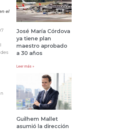
en el
07
José María Córdova
ya tiene plan
l
maestro aprobado
ades
a 30 años
Leer más »
e
en
Guilhem Mallet
asumió la dirección