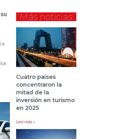
 su
Más noticias
t a
gica
Cuatro países
concentraron la
mitad de la
inversión en turismo
en 2025
Leer más »