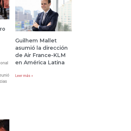
tro
Guilhem Mallet
asumió la dirección
de Air France-KLM
en América Latina
ional
eunió
Leer más »
cias