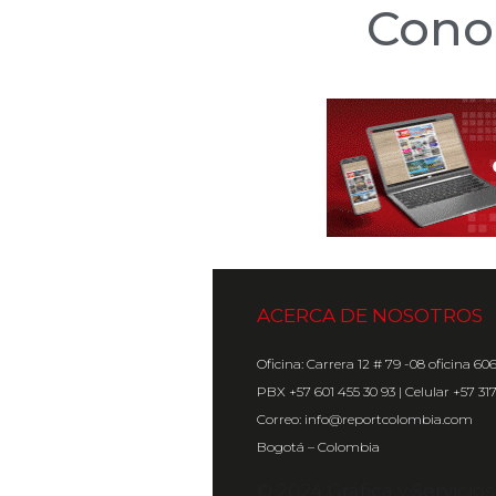
Con
ACERCA DE NOSOTROS
Oficina: Carrera 12 # 79 -08 oficina 60
PBX +57 601 455 30 93 | Celular +57 31
Correo: info@reportcolombia.com
Bogotá – Colombia
© 2024 Gráfica y Servicio