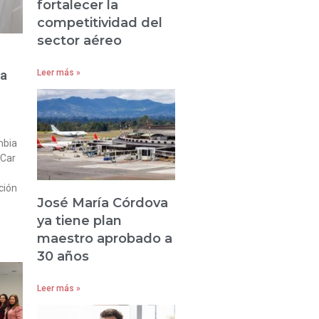
fortalecer la
competitividad del
sector aéreo
ta
Leer más »
mbia
 Car
,
ción
José María Córdova
ya tiene plan
maestro aprobado a
30 años
Leer más »