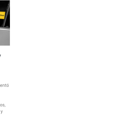
y
mentó
os,
 y