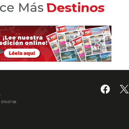
oce Más
Hoteles
6
7 575 67 58
s Americanos S.A.S.