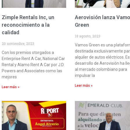
Zimple Rentals Inc, un
Aerovisión lanza Vam
reconocimiento a la
Green
calidad
18 agosto, 2023
20 noviembre, 2023
Vamos Green es una platafo
destinada exclusivamente par
Con los premios otorgados a
alquiler de autos eléctricos. E
Enterprise Rent A Car, National Car
desarrollo de Aerovisión ha ll
Rental y Alamo Rent A Car por J.D
al mercado colombiano para
Powers and Associates como las
impulsar la
mejores
Leer más »
Leer más »