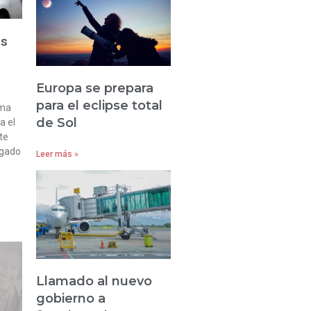
os
Europa se prepara
para el eclipse total
rma
de Sol
a el
ste
egado
Leer más »
Llamado al nuevo
gobierno a