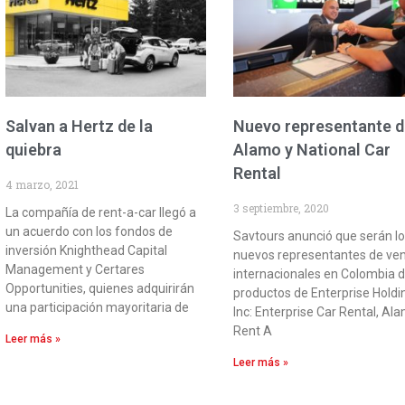
Salvan a Hertz de la
Nuevo representante 
quiebra
Alamo y National Car
Rental
4 marzo, 2021
3 septiembre, 2020
La compañía de rent-a-car llegó a
un acuerdo con los fondos de
Savtours anunció que serán l
inversión Knighthead Capital
nuevos representantes de ve
Management y Certares
internacionales en Colombia d
Opportunities, quienes adquirirán
productos de Enterprise Holdi
una participación mayoritaria de
Inc: Enterprise Car Rental, Al
Rent A
Leer más »
Leer más »