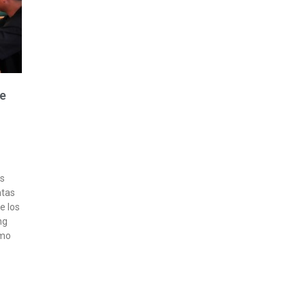
de
os
ntas
e los
ng
amo