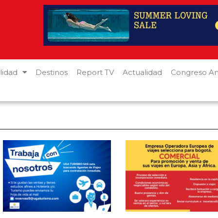
lidad
Destinos
Report TV
Actualidad
Congreso An