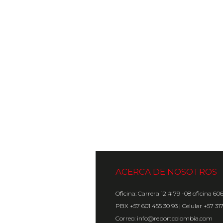
ACERCA DE NOSOTROS
Oficina: Carrera 12 # 79 -08 oficina 60
PBX +57 601 455 30 93 | Celular +57 31
Correo: info@reportcolombia.com