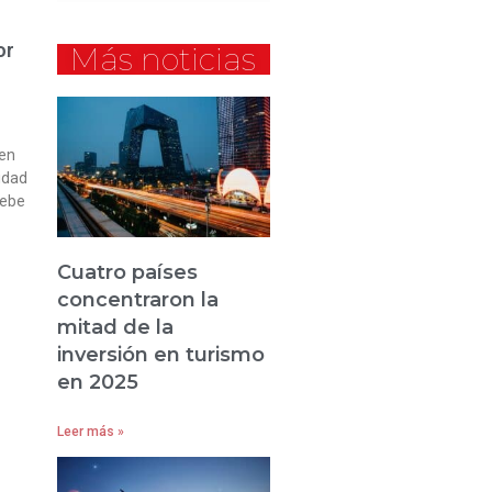
or
Más noticias
 en
idad
debe
Cuatro países
concentraron la
mitad de la
inversión en turismo
en 2025
Leer más »