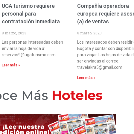
UGA turismo requiere
Compañía operadora
personal para
europea requiere ases
contratación inmediata
(a) de ventas
8 marzo, 2023
8 marzo, 2023
Las personas interesadas deben
Los interesados deben residir
enviar la hoja de vida a:
Bogotá y contar con disponibil
reservas9@ugaturismo.com
para viajar. Las hojas de vida 
ser enviadas al correo:
Leer más »
travelakra5@gmail.com
Leer más »
ce Más
Hoteles