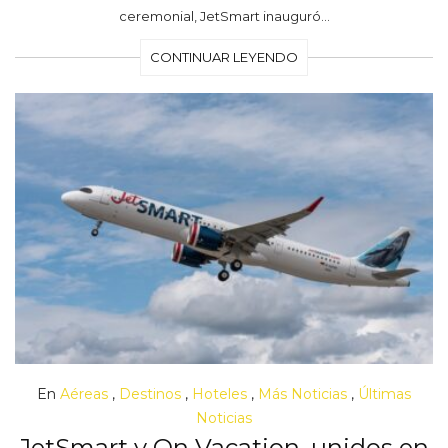
ceremonial, JetSmart inauguró…
CONTINUAR LEYENDO
En
Aéreas
,
Destinos
,
Hoteles
,
Más Noticias
,
Últimas
Noticias
JetSmart y On Vacation, unidos en