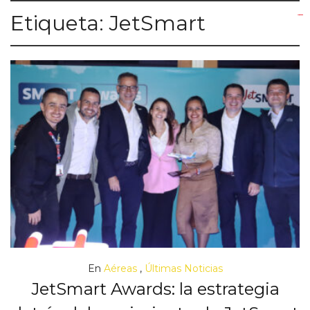
Etiqueta:
JetSmart
yuantoto
yuantoto
yuantoto
yuantoto
siaptoto
posjp33
siaptoto
En
Aéreas
,
Últimas Noticias
JetSmart Awards: la estrategia