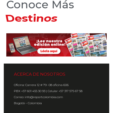
Conoce Más
Hoteles
ACERCA DE NOSOTROS
Oficina: Carrera 12 # 79 -08 oficina 606
PBX +57 601 455 30 93 | Celular +57 317 575 67 58
Correo: info@reportcolombia.com
Bogotá – Colombia