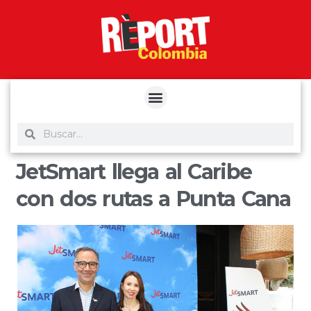
yuantoto
yuantoto
yuantoto
yuantoto
siaptoto
posjp33
siaptoto
JetSmart llega al Caribe
con dos rutas a Punta Cana