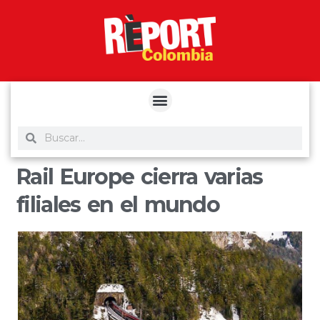
yuantoto
yuantoto
yuantoto
yuantoto
siaptoto
posjp33
siaptoto
Rail Europe cierra varias
filiales en el mundo