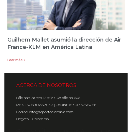
Guilhem Mallet asumió la dirección de Air
France-KLM en América Latina
Leer más »
ACERCA DE NOSOTROS
Oficina: Carrera 12 # 79 -08 oficina 606
PBX +57 601 455 30 93 | Celular +57 317 575 67 58
Correo: info@reportcolombia.com
Bogotá – Colombia
© 2024 Gráfica y Servicios Americanos