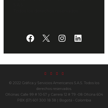
S.A.S.
Todos los derechos reservados.
© 2022 Gráfica y Servicios Americanos S.A.S. Todos los
derechos reservados.
Oficinas: Calle 99 # 10-57 y Carrera 12 # 79 -08 Oficina 604
PBX (57) 601 300 18 38 | Bogotá - Colombia