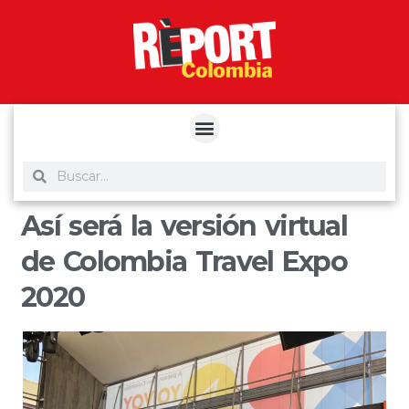
yuantoto
yuantoto
yuantoto
yuantoto
siaptoto
posjp33
siaptoto
Así será la versión virtual
de Colombia Travel Expo
2020