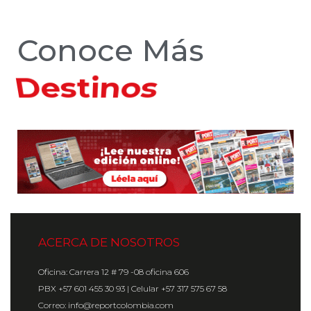
Conoce Más
Hoteles
ACERCA DE NOSOTROS
Oficina: Carrera 12 # 79 -08 oficina 606
PBX +57 601 455 30 93 | Celular +57 317 575 67 58
Correo: info@reportcolombia.com