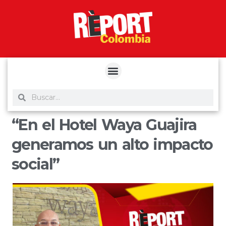
yuantoto
yuantoto
yuantoto
yuantoto
siaptoto
posjp33
siaptoto
“En el Hotel Waya Guajira
generamos un alto impacto
social”