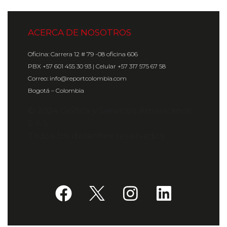
ACERCA DE NOSOTROS
Oficina: Carrera 12 # 79 -08 oficina 606
PBX +57 601 455 30 93 | Celular +57 317 575 67 58
Correo: info@reportcolombia.com
Bogotá – Colombia
© 2024 Gráfica y Servicios Americanos
S.A.S.
Todos los derechos reservados.