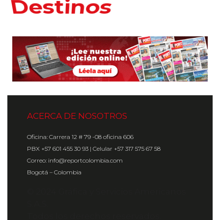
Hoteles
ACERCA DE NOSOTROS
Oficina: Carrera 12 # 79 -08 oficina 606
PBX +57 601 455 30 93 | Celular +57 317 575 67 58
Correo: info@reportcolombia.com
Bogotá – Colombia
© 2024 Gráfica y Servicios Americanos
S.A.S.
Todos los derechos reservados.