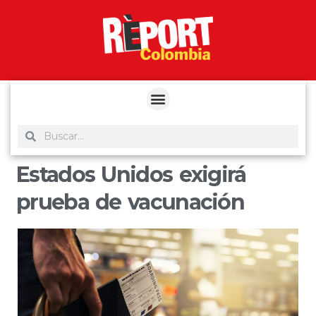
yuantoto
yuantoto
yuantoto
yuantoto
siaptoto
posjp33
siaptoto
Estados Unidos exigirá
prueba de vacunación