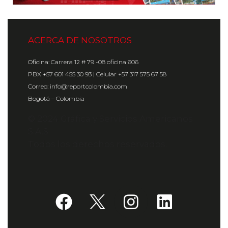
ACERCA DE NOSOTROS
Oficina: Carrera 12 # 79 -08 oficina 606
PBX +57 601 455 30 93 | Celular +57 317 575 67 58
Correo: info@reportcolombia.com
Bogotá – Colombia
© 2024 Gráfica y Servicios Americanos
S.A.S.
Todos los derechos reservados.