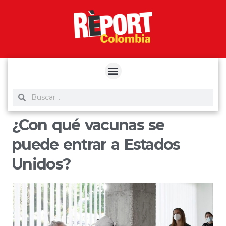
yuantoto
yuantoto
yuantoto
yuantoto
siaptoto
posjp33
siaptoto
¿Con qué vacunas se
puede entrar a Estados
Unidos?