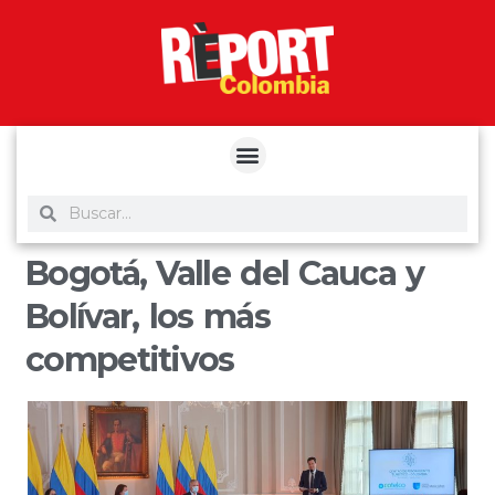
yuantoto
yuantoto
yuantoto
yuantoto
siaptoto
posjp33
siaptoto
Bogotá, Valle del Cauca y
Bolívar, los más
competitivos