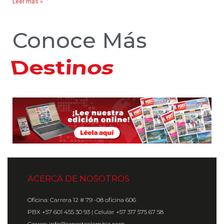
Leer más »
Conoce Más
Hoteles
ACERCA DE NOSOTROS
Oficina: Carrera 12 # 79 -08 oficina 606
PBX +57 601 455 30 93 | Celular +57 317 575 67 58
Correo: info@reportcolombia.com