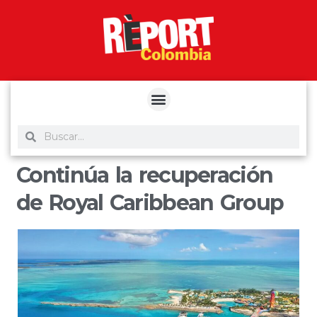
yuantoto
yuantoto
yuantoto
yuantoto
siaptoto
posjp33
siaptoto
Continúa la recuperación
de Royal Caribbean Group