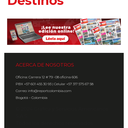
Hoteles
ACERCA DE NOSOTROS
Oficina: Carrera 12 # 79 -08 oficina 606
PBX +57 601 455 30 93 | Celular +57 317 575 67 58
Correo: info@reportcolombia.com
Bogotá – Colombia
© 2024 Gráfica y Servicios Americanos
S.A.S.
Todos los derechos reservados.