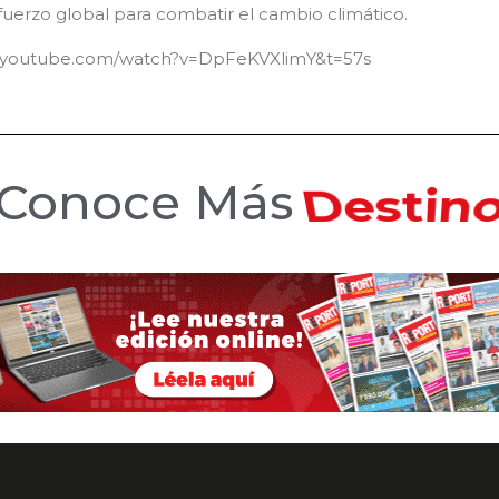
fuerzo global para combatir el cambio climático.
w.youtube.com/watch?v=DpFeKVXlimY&t=57s
Hotele
Conoce Más