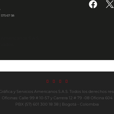
6
7 575 67 58
s Americanos S.A.S.
rvados.
ráfica y Servicios Americanos S.A.S. Todos los derechos re
Oficinas: Calle 99 # 10-57 y Carrera 12 # 79 -08 Oficina 604
PBX (57) 601 300 18 38 | Bogotá - Colombia