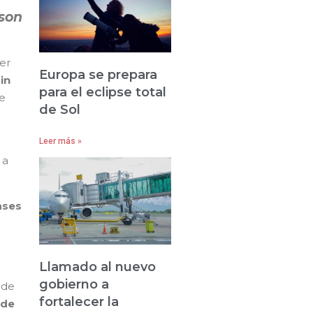
 son
er
Europa se prepara
in
para el eclipse total
se
de Sol
Leer más »
 a
ases
Llamado al nuevo
gobierno a
 de
fortalecer la
 de