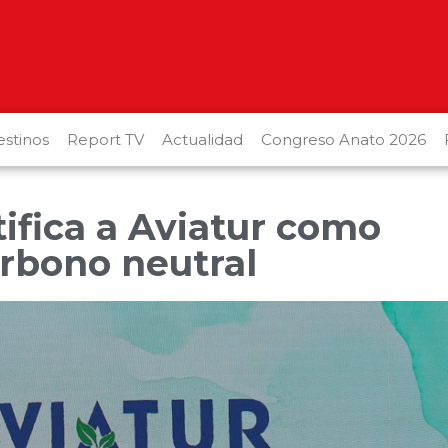
stinos
Report TV
Actualidad
Congreso Anato 2026
tifica a Aviatur como
rbono neutral