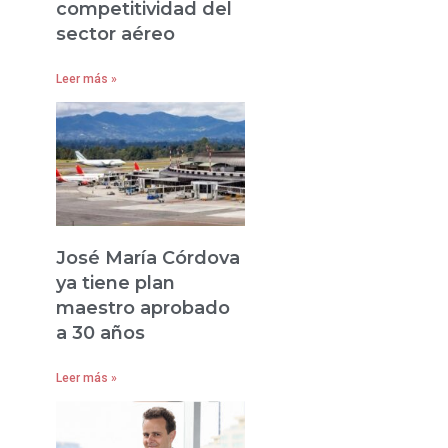
competitividad del
sector aéreo
Leer más »
José María Córdova
ya tiene plan
maestro aprobado
a 30 años
Leer más »