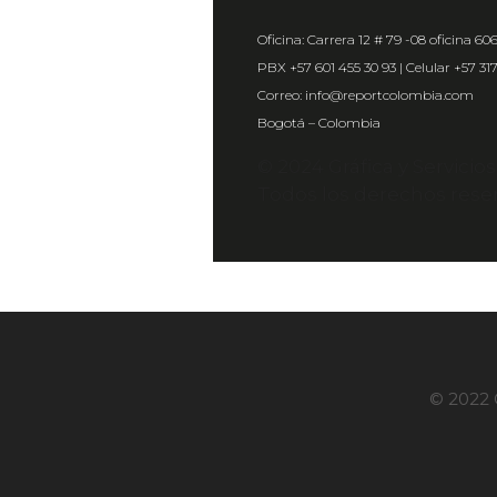
Oficina: Carrera 12 # 79 -08 oficina 60
PBX +57 601 455 30 93 | Celular +57 31
Correo: info@reportcolombia.com
Bogotá – Colombia
© 2024 Gráfica y Servicio
Todos los derechos rese
© 2022 G