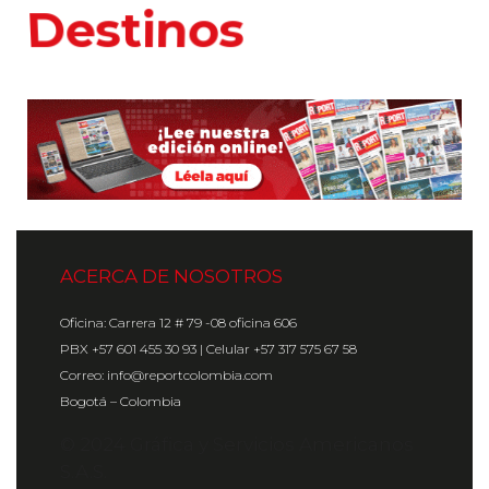
Hoteles
ACERCA DE NOSOTROS
Oficina: Carrera 12 # 79 -08 oficina 606
PBX +57 601 455 30 93 | Celular +57 317 575 67 58
Correo: info@reportcolombia.com
Bogotá – Colombia
© 2024 Gráfica y Servicios Americanos
S.A.S.