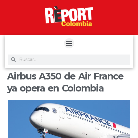
yuantoto
yuantoto
yuantoto
yuantoto
siaptoto
posjp33
siaptoto
Airbus A350 de Air France
ya opera en Colombia