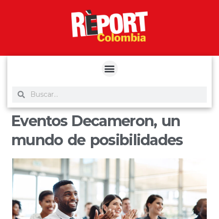
yuantoto
yuantoto
yuantoto
yuantoto
siaptoto
posjp33
siaptoto
Eventos Decameron, un
mundo de posibilidades