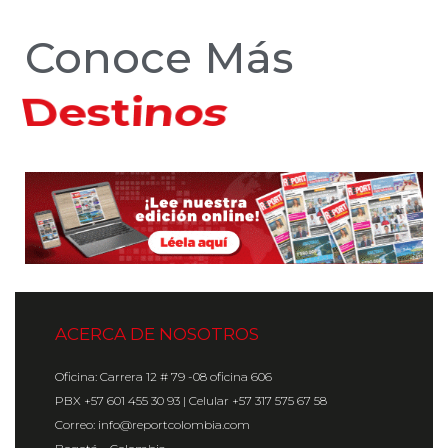
Conoce Más
Hoteles
ACERCA DE NOSOTROS
Oficina: Carrera 12 # 79 -08 oficina 606
PBX +57 601 455 30 93 | Celular +57 317 575 67 58
Correo: info@reportcolombia.com