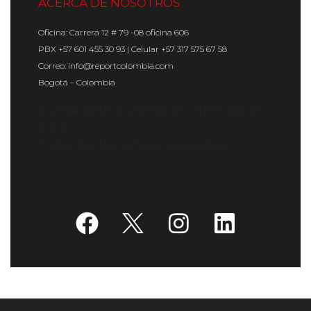
ACERCA DE NOSOTROS
Oficina: Carrera 12 # 79 -08 oficina 606
PBX +57 601 455 30 93 | Celular +57 317 575 67 58
Correo: info@reportcolombia.com
Bogotá – Colombia
© 2024 Gráfica y Servicios Americanos
S.A.S.
Todos los derechos reservados.