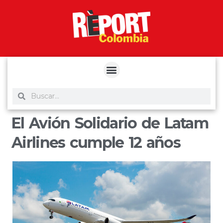
yuantoto
yuantoto
yuantoto
yuantoto
siaptoto
posjp33
siaptoto
El Avión Solidario de Latam
Airlines cumple 12 años