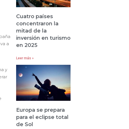
Cuatro países
concentraron la
mitad de la
spaña
inversión en turismo
va a
en 2025
Leer más »
na y
erar
e
Europa se prepara
para el eclipse total
de Sol