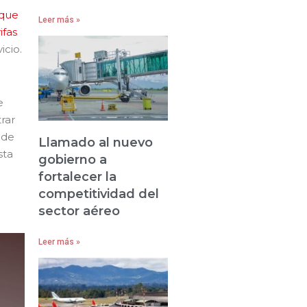
 que
Leer más »
ifas
icio.
e
rar
nde
Llamado al nuevo
sta
gobierno a
fortalecer la
competitividad del
sector aéreo
Leer más »