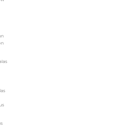
un
on
alas
las
us
us