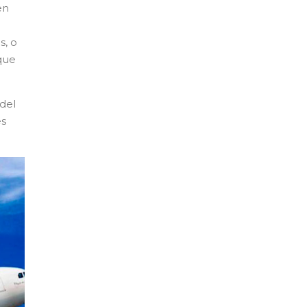
en
s, o
que
del
es