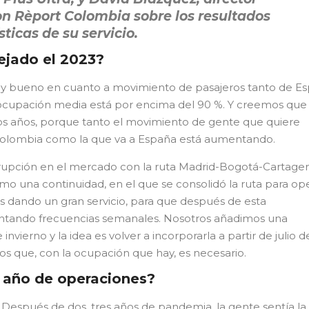
on Rèport Colombia sobre los resultados
sticas de su servicio.
ejado el 2023?
uy bueno en cuanto a movimiento de pasajeros tanto de E
ocupación media está por encima del 90 %. Y creemos que 
os años, porque tanto el movimiento de gente que quiere
 Colombia como la que va a España está aumentando.
rrupción en el mercado con la ruta Madrid-Bogotá-Cartage
o una continuidad, en el que se consolidó la ruta para op
os dando un gran servicio, para que después de esta
ntando frecuencias semanales. Nosotros añadimos una
nvierno y la idea es volver a incorporarla a partir de julio d
 que, con la ocupación que hay, es necesario.
 año de operaciones?
Después de dos, tres años de pandemia, la gente sentía la