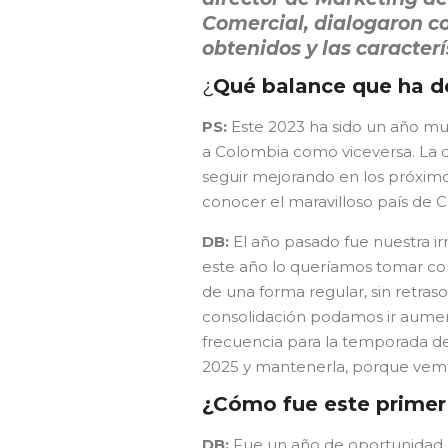
Comercial, dialogaron c
obtenidos y las caracterí
¿
Qué balance que ha d
PS:
Este 2023 ha sido un año m
a Colombia como viceversa. La 
seguir mejorando en los próxim
conocer el maravilloso país de
DB:
El año pasado fue nuestra i
este año lo queríamos tomar com
de una forma regular, sin retras
consolidación podamos ir aume
frecuencia para la temporada de i
2025 y mantenerla, porque vemos
¿Cómo fue este primer
DB:
Fue un año de oportunidad. 