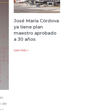
José María Córdova
ya tiene plan
maestro aprobado
a 30 años
Leer más »
as
y de
ow