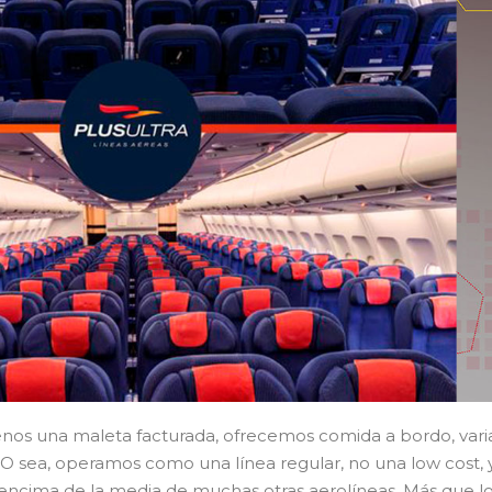
menos una maleta facturada, ofrecemos comida a bordo, vari
 O sea, operamos como una línea regular, no una low cost, 
 encima de la media de muchas otras aerolíneas. Más que l