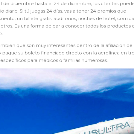
 1 de diciembre hasta el 24 de diciembre, los clientes pued
 diario. Si tú juegas 24 días, vas a tener 24 premios que
nto, un billete gratis, audífonos, noches de hotel, comida
e otros. Es una forma de dar a conocer todos los productos 
o.
bién que son muy interesantes dentro de la afiliación de 
pague su boleto financiado directo con la aerolínea en tr
specíficos para médicos o familias numerosas.