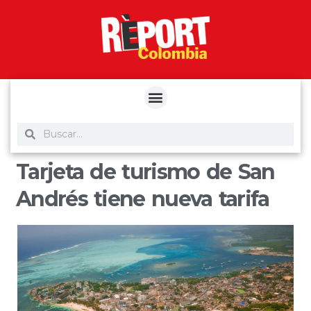
yuantoto
yuantoto
yuantoto
yuantoto
siaptoto
posjp33
siaptoto
Tarjeta de turismo de San
Andrés tiene nueva tarifa