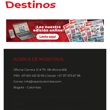
Hoteles
ACERCA DE NOSOTROS
Oficina: Carrera 12 # 79 -08 oficina 606
PBX +57 601 455 30 93 | Celular +57 317 575 67 58
Correo: info@reportcolombia.com
Bogotá – Colombia
© 2024 Gráfica y Servicios Americanos
S.A.S.
Todos los derechos reservados.