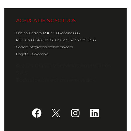
ACERCA DE NOSOTROS
Oficina: Carrera 12 # 79 -08 oficina 606
PBX +57 601 455 30 93 | Celular +57 317 575 67 58
Correo: info@reportcolombia.com
Bogotá – Colombia
© 2024 Gráfica y Servicios Americanos
S.A.S.
Todos los derechos reservados.