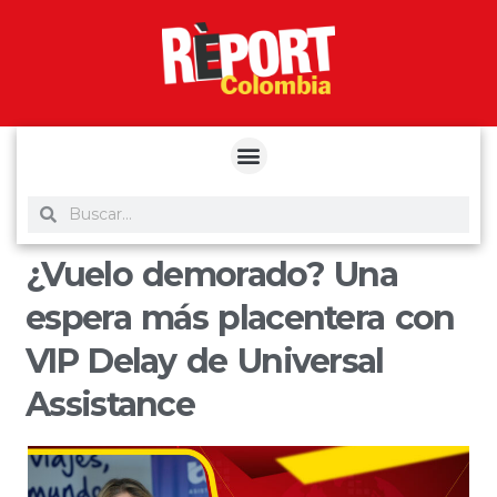
yuantoto
yuantoto
yuantoto
yuantoto
siaptoto
posjp33
siaptoto
¿Vuelo demorado? Una
espera más placentera con
VIP Delay de Universal
Assistance