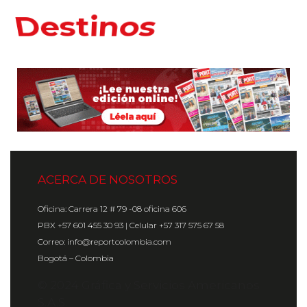
Hoteles
ACERCA DE NOSOTROS
Oficina: Carrera 12 # 79 -08 oficina 606
PBX +57 601 455 30 93 | Celular +57 317 575 67 58
Correo: info@reportcolombia.com
Bogotá – Colombia
© 2024 Gráfica y Servicios Americanos
S.A.S.