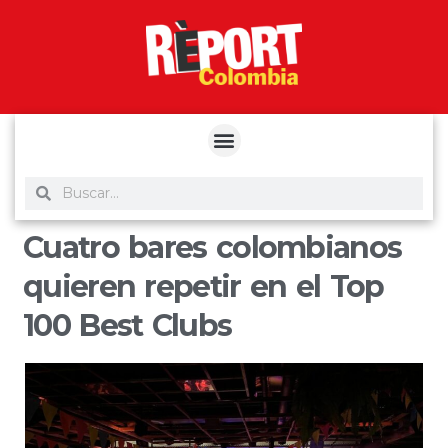
yuantoto
yuantoto
yuantoto
yuantoto
siaptoto
posjp33
siaptoto
Cuatro bares colombianos
quieren repetir en el Top
100 Best Clubs