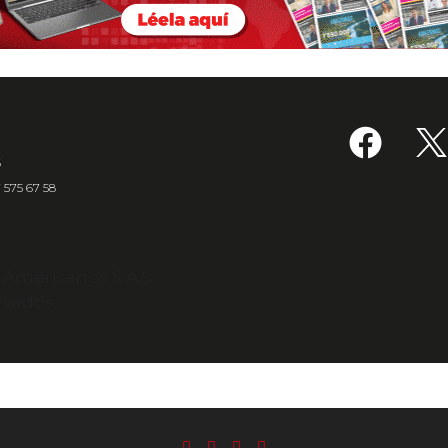
6
7 575 67 58
s Americanos S.A.S.
rvados.