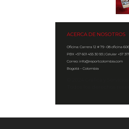
ACERCA DE NOSOTROS
Oficina: Carrera 12 # 79 -08 oficina 60
PBX +57 601 455 30 93 | Celular +57 31
Correo: info@reportcolombia.com
Bogotá – Colombia
© 2024 Gráfica y Servicio
Todos los derechos rese