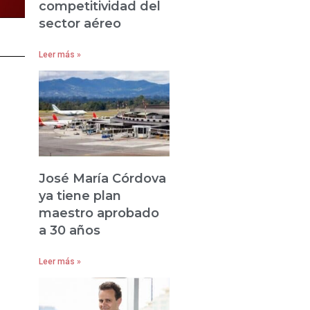
competitividad del
sector aéreo
Leer más »
José María Córdova
ya tiene plan
maestro aprobado
a 30 años
Leer más »