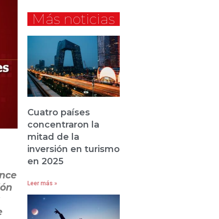
Más noticias
Cuatro países
concentraron la
mitad de la
inversión en turismo
en 2025
ance
Leer más »
ión
e