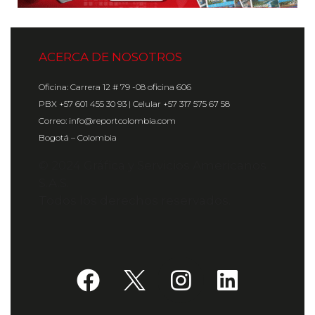
ACERCA DE NOSOTROS
Oficina: Carrera 12 # 79 -08 oficina 606
PBX +57 601 455 30 93 | Celular +57 317 575 67 58
Correo: info@reportcolombia.com
Bogotá – Colombia
© 2024 Gráfica y Servicios Americanos
S.A.S.
Todos los derechos reservados.