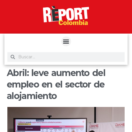
yuantoto
yuantoto
yuantoto
yuantoto
siaptoto
posjp33
siaptoto
Abril: leve aumento del
empleo en el sector de
alojamiento