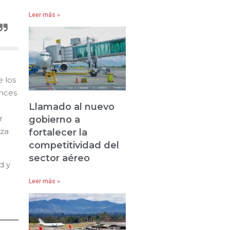
Leer más »
 los
onces
Llamado al nuevo
r
gobierno a
iza
fortalecer la
competitividad del
sector aéreo
d y
Leer más »