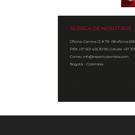
ACERCA DE NOSOTROS
Oficina: Carrera 12 # 79 -08 oficina 60
PBX +57 601 455 30 93 | Celular +57 31
Correo: info@reportcolombia.com
Bogotá – Colombia
© 2024 Gráfica y Servicio
Todos los derechos rese