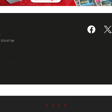
6
7 575 67 58
s Americanos S.A.S.
rvados.