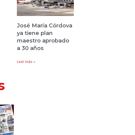
José María Córdova
ya tiene plan
maestro aprobado
a 30 años
Leer más »
s