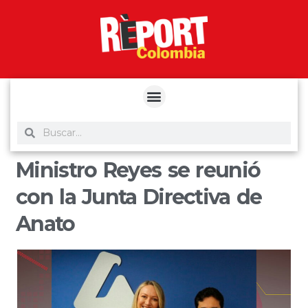
yuantoto
yuantoto
yuantoto
yuantoto
siaptoto
posjp33
siaptoto
Ministro Reyes se reunió
con la Junta Directiva de
Anato