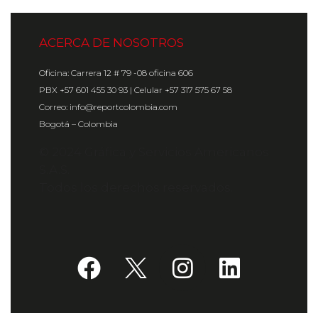
ACERCA DE NOSOTROS
Oficina: Carrera 12 # 79 -08 oficina 606
PBX +57 601 455 30 93 | Celular +57 317 575 67 58
Correo: info@reportcolombia.com
Bogotá – Colombia
© 2024 Gráfica y Servicios Americanos
S.A.S.
Todos los derechos reservados.