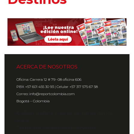
Destinos
ACERCA DE NOSOTROS
Oficina: Carrera 12 # 79 -08 oficina 606
PBX +57 601 455 30 93 | Celular +57 317 575 67 58
Correo: info@reportcolombia.com
Bogotá – Colombia
© 2024 Gráfica y Servicios Americanos
S.A.S.
Todos los derechos reservados.