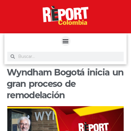
yuantoto
yuantoto
yuantoto
yuantoto
siaptoto
posjp33
siaptoto
Wyndham Bogotá inicia un
gran proceso de
remodelación