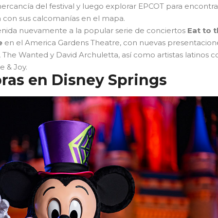
mercancía del festival y luego explorar EPCOT para encontra
 con sus calcomanías en el mapa.
nvenida nuevamente a la popular serie de conciertos
Eat to 
e
en el America Gardens Theatre, con nuevas presentacion
, The Wanted y David Archuletta, así como artistas latinos 
e & Joy.
ras en Disney Springs