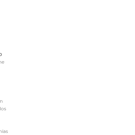
0
he
en
los
nías