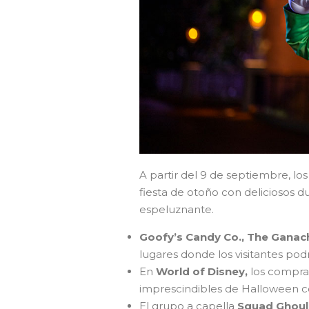
A partir del 9 de septiembre, lo
fiesta de otoño con deliciosos 
espeluznante.
Goofy’s Candy Co., The Ganac
lugares donde los visitantes pod
En
World of Disney,
los comprad
imprescindibles de Halloween c
El grupo a capella
Squad Ghoul