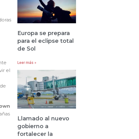
doras
Europa se prepara
para el eclipse total
de Sol
nte
Leer más »
ir el
sde
Town
rañas
Llamado al nuevo
gobierno a
fortalecer la