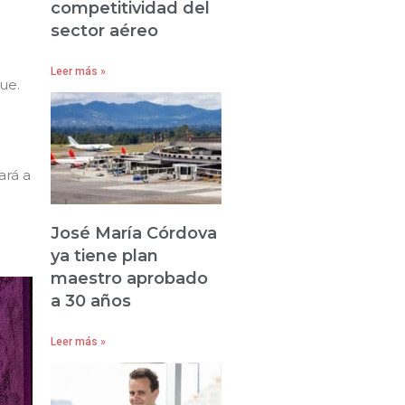
competitividad del
sector aéreo
Leer más »
ue.
ará a
José María Córdova
ya tiene plan
maestro aprobado
a 30 años
Leer más »