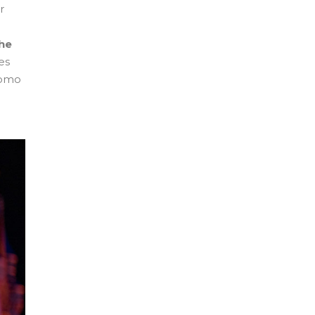
r
the
es
como