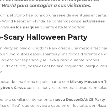
World para contagiar a sus visitantes.
u fin, el otoño trae consigo una serie de aventuras encanta
ey World Resort en Florida. Te contamos
cinco actividades
 vivir en los parques
durante esta temporada:
o-Scary Halloween Party
n Party en Magic Kingdom Park ofrece una mezcla fascina
 en vivo, dulces espeluznantes y una forma diferente de viv
 boleto por separado y se lleva a cabo durante noches
 31 de octubre, después del horario regular del parque, de
e.
án posar de una forma espeluznante con
Mickey Mouse en 
rybook Circus
con sus nuevos atuendos inspirados en tela
berar a su villano interior en la
nueva DescenDANCE Party
ise of Red”, que se llevará a cabo en el Rockettower Plaza