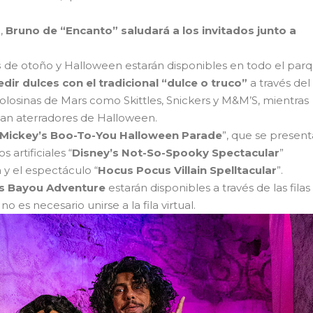
a,
Bruno de “Encanto” saludará a los invitados junto a
s
de otoño y Halloween estarán disponibles en todo el parq
edir dulces con el tradicional “dulce o truco”
a través del
olosinas de Mars como Skittles, Snickers y M&M’S, mientras
 tan aterradores de Halloween.
Mickey’s Boo-To-You Halloween Parade
”, que se present
 artificiales “
Disney’s Not-So-Spooky Spectacular
”
 y el espectáculo “
Hocus Pocus Villain Spelltacular
”.
’s Bayou Adventure
estarán disponibles a través de las filas
no es necesario unirse a la fila virtual.