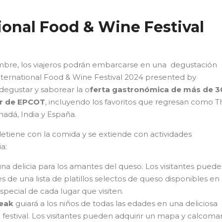
ional Food & Wine Festival
embre, los viajeros podrán embarcarse en una degustación
nternational Food & Wine Festival 2024 presented by
 degustar y saborear la o
ferta gastronómica de más de 3
or de EPCOT
, incluyendo los favoritos que regresan como T
nadá, India y España.
detiene con la comida y se extiende con actividades
a:
una delicia para los amantes del queso. Los visitantes pued
s de una lista de platillos selectos de queso disponibles en 
special de cada lugar que visiten.
ueak
guiará a los niños de todas las edades en una deliciosa
festival. Los visitantes pueden adquirir un mapa y calcoma