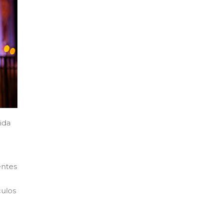
ida
entes
culos