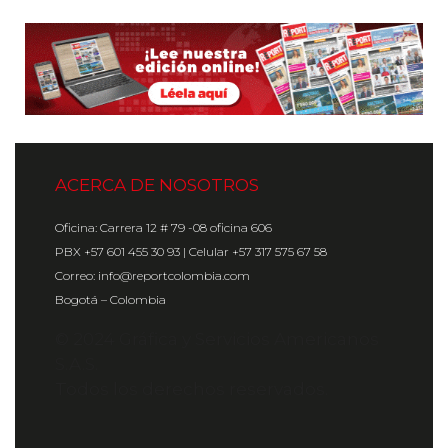
ACERCA DE NOSOTROS
Oficina: Carrera 12 # 79 -08 oficina 606
PBX +57 601 455 30 93 | Celular +57 317 575 67 58
Correo: info@reportcolombia.com
Bogotá – Colombia
© 2024 Gráfica y Servicios Americanos
S.A.S.
Todos los derechos reservados.