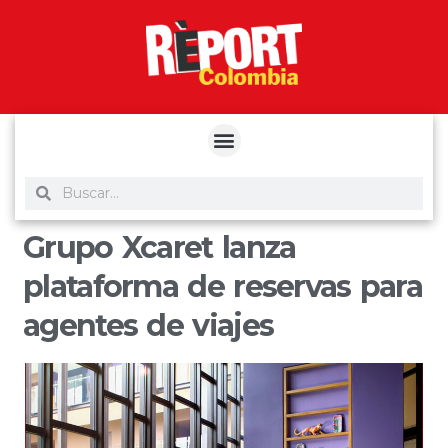
yuantoto
yuantoto
yuantoto
yuantoto
siaptoto
posjp33
siaptoto
Grupo Xcaret lanza
plataforma de reservas para
agentes de viajes