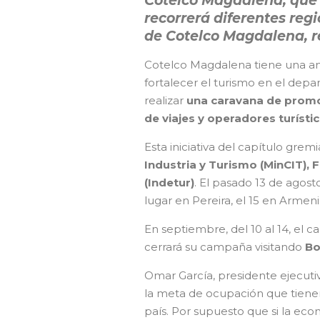
Cotelco Magdalena, que 
recorrerá diferentes reg
de Cotelco Magdalena, re
Cotelco Magdalena tiene una am
fortalecer el turismo en el depa
realizar
una caravana de promo
de viajes y operadores turísti
Esta iniciativa del capítulo gremi
Industria y Turismo (MinCIT), F
(Indetur)
. El pasado 13 de agost
lugar en Pereira, el 15 en Armenia
En septiembre, del 10 al 14, el ca
cerrará su campaña visitando
Bo
Omar García, presidente ejecutiv
la meta de ocupación que tiene
país. Por supuesto que si la ec