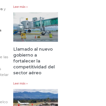
Leer más »
es
y
a
Llamado al nuevo
gobierno a
e las
fortalecer la
competitividad del
s
sector aéreo
telar
Leer más »
telco