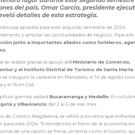
tendrá lugar durante este segundo semestre
iones del país. Omar García, presidente ejecut
veló detalles de esta estrategia.
biciosa apuesta para este segundo semestre de 2024:
rtamento y ampliar las oportunidades de negocio. Para ello
ción junto a importantes aliados como hoteleros, age
cos
.
al se realiza gracias al apoyo de
l Ministerio de Comercio,
ontur y el Instituto Distrital de Turismo de Santa Marta
o se inauguró la caravana en Manizales, el 14 de agosto tuvo
 y el 16 en Cali.
pítulo gremial visitará
Bucaramanga y Medellín
. En octubr
gotá y Villavicencio
del 2 al 5 de ese mes.
o de Cotelco Magdalena, se refirió a los retos que enfrenta
n para este 2024: “Entendemos el freno de la economía en
onomía de una nación se frena, un tema como el turismo, qu