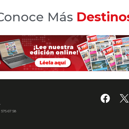
Conoce Más
Hotele
6
7 575 67 58