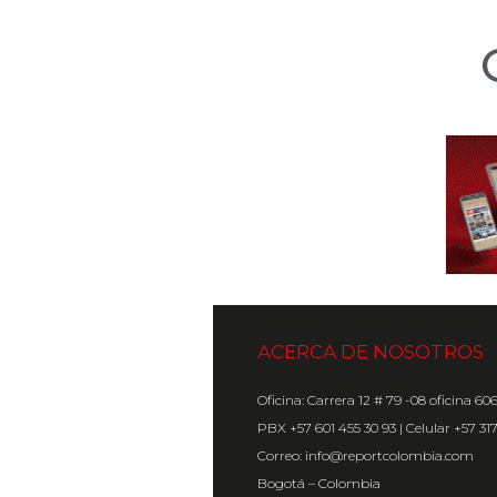
ACERCA DE NOSOTROS
Oficina: Carrera 12 # 79 -08 oficina 60
PBX +57 601 455 30 93 | Celular +57 31
Correo: info@reportcolombia.com
Bogotá – Colombia