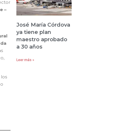
ector
e –
José María Córdova
ya tiene plan
ral
maestro aprobado
ada
a 30 años
as
o,
Leer más »
 los
no