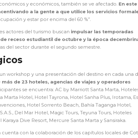
conómicos y económicos, también se ve afectado.
En este
ntivando a la gente a que utilice los servicios formal
cupación y estar por encima del 60 %”.
ntes actores del turismo buscan
impulsar las temporadas
de receso estudiantil de octubre y la época decembrin
fras del sector durante el segundo semestre.
gicos
o un workshop y una presentación del destino en cada una d
e
más de 23 hoteles, agencias de viajes y operadores
ticipantes se encuentra: AC by Marriott Santa Marta, Hotele
 Marta Hotel, Hotel Tayrona, Hotel Sanha Plus, Irotama, Es
venciones, Hotel Sorrento Beach, Bahía Taganga Hotel,
.A.S., Del Mar Hotel, Magic Tours, Teyuna Tours, Hoteles
 Karaya Dive Resort, Mercure Santa Marta y Sansiraka.
a cuenta con la colaboración de los capítulos locales de Co