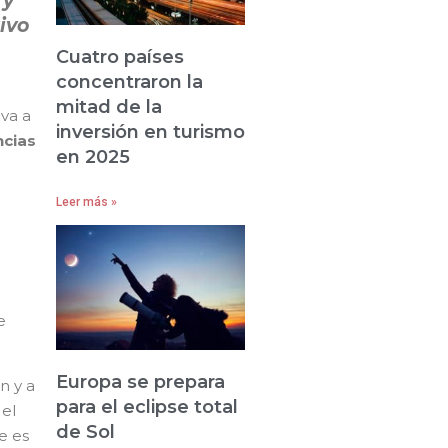
 y
ivo
Cuatro países
concentraron la
mitad de la
 va a
inversión en turismo
ncias
en 2025
Leer más »
e
Europa se prepara
n y a
para el eclipse total
 el
de Sol
e es