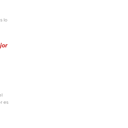
s lo
jor
el
r es