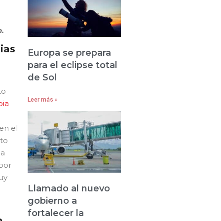
e.
ias
Europa se prepara
para el eclipse total
de Sol
to
Leer más »
ia
en el
cto
ma
 por
uy
Llamado al nuevo
gobierno a
fortalecer la
a