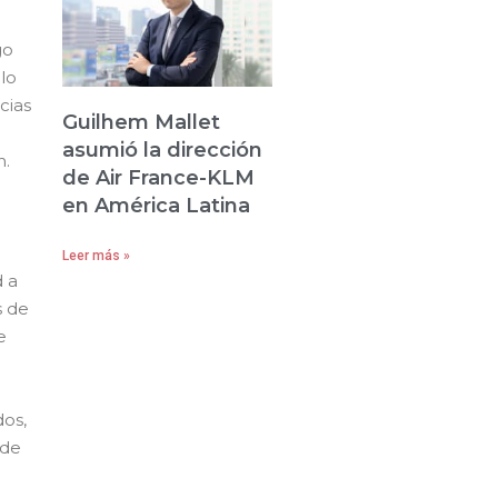
go
 lo
cias
Guilhem Mallet
asumió la dirección
n.
de Air France-KLM
en América Latina
Leer más »
d a
s de
e
dos,
 de