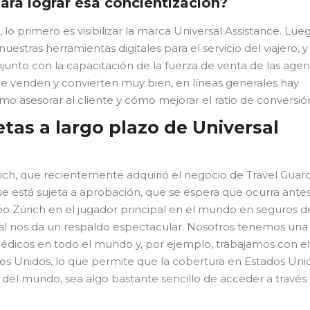
ara lograr esa concientización?
 lo primero es visibilizar la marca Universal Assistance. Lue
stras herramientas digitales para el servicio del viajero, y
junto con la capacitación de la fuerza de venta de las agen
que venden y convierten muy bien, en líneas generales hay
o asesorar al cliente y cómo mejorar el ratio de conversió
tas a largo plazo de Universal
rich, que recientemente adquirió el negocio de Travel Guar
ue está sujeta a aprobación, que se espera que ocurra ante
upo Zúrich en el jugador principal en el mundo en seguros d
o cual nos da un respaldo espectacular. Nosotros tenemos una
édicos en todo el mundo y, por ejemplo, trabajamos con el
s Unidos, lo que permite que la cobertura en Estados Uni
 del mundo, sea algo bastante sencillo de acceder a través