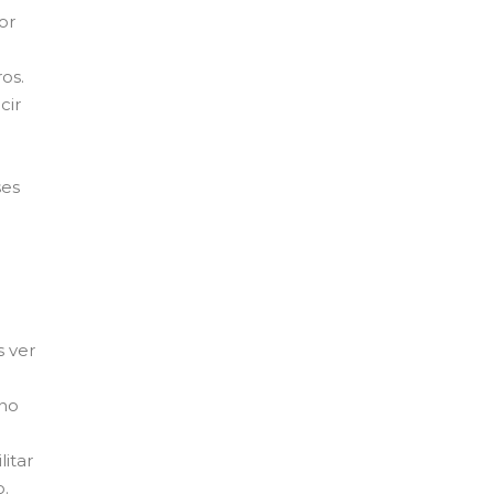
or
os.
cir
ses
s ver
 no
itar
o.