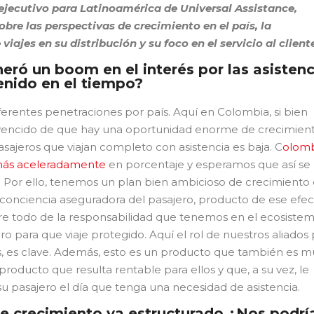
 ejecutivo para Latinoamérica de Universal Assistance,
re las perspectivas de crecimiento en el país, la
iajes en su distribución y su foco en el servicio al client
eró un boom en el interés por las asistenc
tenido en el tiempo?
ferentes penetraciones por país. Aquí en Colombia, si bien
nvencido de que hay una oportunidad enorme de crecimien
sajeros que viajan completo con asistencia es baja. C
olomb
 más aceleradamente
en porcentaje y esperamos que así se
Por ello, tenemos un plan bien ambicioso de crecimiento 
 conciencia aseguradora del pasajero, producto de ese efe
re todo de la responsabilidad que tenemos en el ecosiste
ro para que viaje protegido. Aquí el rol de nuestros aliados
jes, es clave. Además, esto es un producto que también es m
producto que resulta rentable para ellos y que, a su vez, le
su pasajero el día que tenga una necesidad de asistencia.
e crecimiento ya estructurado ¿Nos podrí