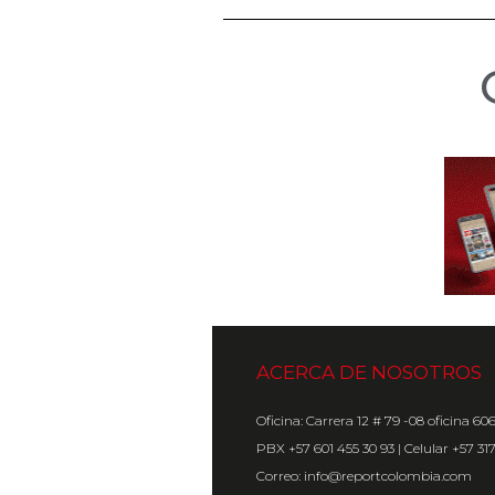
ACERCA DE NOSOTROS
Oficina: Carrera 12 # 79 -08 oficina 60
PBX +57 601 455 30 93 | Celular +57 31
Correo: info@reportcolombia.com