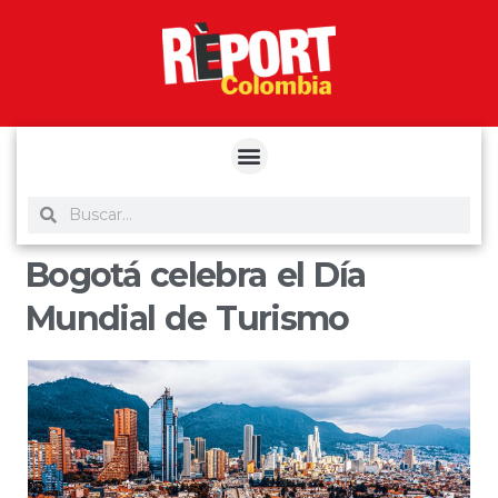
yuantoto
yuantoto
yuantoto
yuantoto
siaptoto
posjp33
siaptoto
Bogotá celebra el Día
Mundial de Turismo