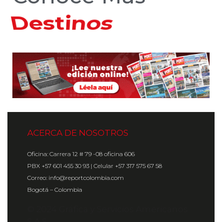
Hoteles
ACERCA DE NOSOTROS
Oficina: Carrera 12 # 79 -08 oficina 606
PBX +57 601 455 30 93 | Celular +57 317 575 67 58
Correo: info@reportcolombia.com
Bogotá – Colombia
© 2024 Gráfica y Servicios Americanos
S.A.S.