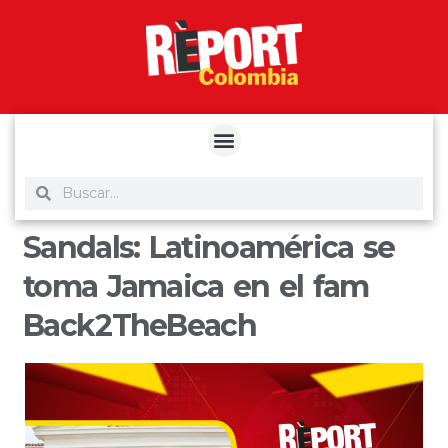
yuantoto
yuantoto
yuantoto
yuantoto
siaptoto
posjp33
siaptoto
Sandals: Latinoamérica se
toma Jamaica en el fam
Back2TheBeach