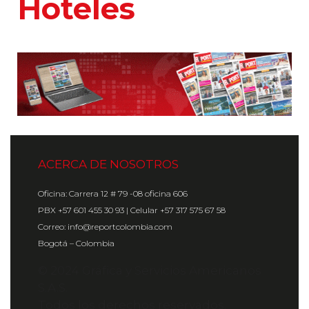
Hoteles
ACERCA DE NOSOTROS
Oficina: Carrera 12 # 79 -08 oficina 606
PBX +57 601 455 30 93 | Celular +57 317 575 67 58
Correo: info@reportcolombia.com
Bogotá – Colombia
© 2024 Gráfica y Servicios Americanos
S.A.S.
Todos los derechos reservados.