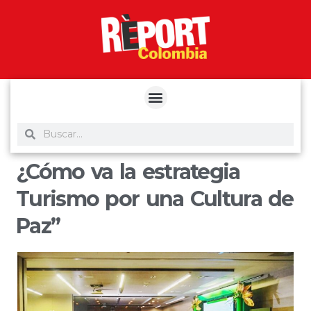
yuantoto
yuantoto
yuantoto
yuantoto
siaptoto
posjp33
siaptoto
¿Cómo va la estrategia
Turismo por una Cultura de
Paz”