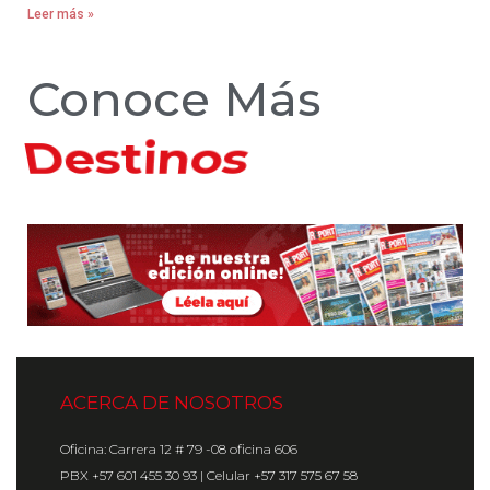
Leer más »
Conoce Más
Hoteles
ACERCA DE NOSOTROS
Oficina: Carrera 12 # 79 -08 oficina 606
PBX +57 601 455 30 93 | Celular +57 317 575 67 58