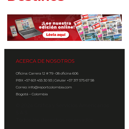
ACERCA DE NOSOTROS
Oficina: Carrera 12 # 79 -08 oficina 606
PBX +57 601 455 30 93 | Celular +57 317 575 67 58
Correo: info@reportcolombia.com
Bogotá – Colombia
© 2024 Gráfica y Servicios Americanos
S.A.S.
Todos los derechos reservados.