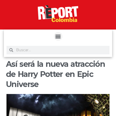
yuantoto
yuantoto
yuantoto
yuantoto
siaptoto
posjp33
siaptoto
Así será la nueva atracción
de Harry Potter en Epic
Universe