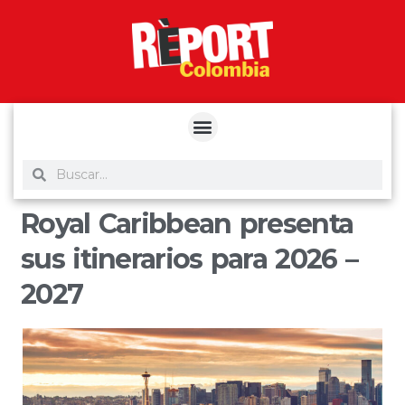
yuantoto
yuantoto
yuantoto
yuantoto
siaptoto
posjp33
siaptoto
Royal Caribbean presenta
sus itinerarios para 2026 –
2027