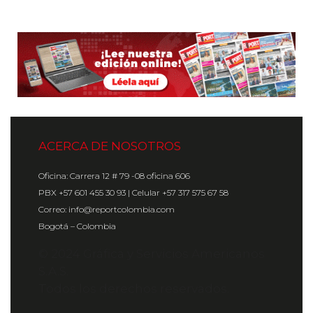
ACERCA DE NOSOTROS
Oficina: Carrera 12 # 79 -08 oficina 606
PBX +57 601 455 30 93 | Celular +57 317 575 67 58
Correo: info@reportcolombia.com
Bogotá – Colombia
© 2024 Gráfica y Servicios Americanos
S.A.S.
Todos los derechos reservados.