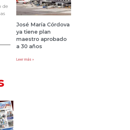
o de
das
José María Córdova
ya tiene plan
maestro aprobado
a 30 años
Leer más »
s