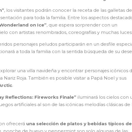
n”
, los visitantes podrán conocer la receta de las galletas de
entación para toda la familia. Entre los aspectos destacad
 Wonderland on Ice”
, que espera sorprender con un
ielo con artistas renombrados, coreografías y muchas luces
ridos personajes peludos participarán en un desfile especia
onará a toda la familia con la sentida búsqueda de su des
plorar una villa navideña y encontrar personajes icónicos d
a Nariz Roja. También es posible visitar a Papá Noel y sus
rctic
.
ay Reflections: Fireworks Finale”
iluminará los cielos con 
os artificiales al son de las icónicas melodías clásicas de 
ion ofrecerá
una selección de platos y bebidas típicos de
re, ponche de huevo y peppermint son solo algunas de las