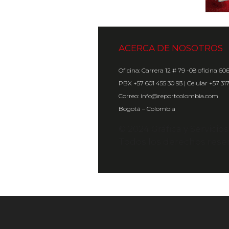
ACERCA DE NOSOTROS
Oficina: Carrera 12 # 79 -08 oficina 60
PBX +57 601 455 30 93 | Celular +57 31
Correo: info@reportcolombia.com
Bogotá – Colombia
© 2024 Gráfica y Servicio
Todos los derechos rese