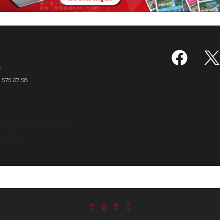
6
7 575 67 58
s Americanos S.A.S.
rvados.