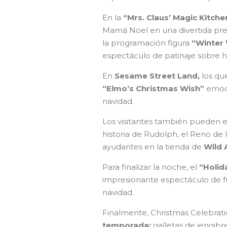
En la
“Mrs. Claus’ Magic Kitche
Mamá Noel en una divertida pres
la programación figura
“Winter
espectáculo de patinaje sobre h
En
Sesame Street Land,
los que
“Elmo’s Christmas Wish”
emoci
navidad.
Los visitantes también pueden ex
historia de Rudolph, el Reno de l
ayudantes en la tienda de
Wild A
Para finalizar la noche, el
“Holid
impresionante espectáculo de fueg
navidad.
Finalmente, Christmas Celebrat
temporada:
galletas de jengib