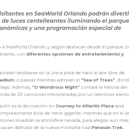
 visitantes en SeaWorld Orlando podrán divert
 de luces centelleantes iluminando el parque
ronómicas y una programación especial de
ó a SeaWorld Orlando y, según destacan desde el parque, lo
brante, con
diferentes opciones de entretenimiento y
podrán deslizarse en la única pista de hielo al aire libre de
tadium
, o pasear mientras admiran el
“Sea of Trees”
, don
l lago. Además,
“O Wondrous Night”
contará la historia del
 más de 30 canciones interpretadas por un talentoso elenc
ción es la decoración: en
Journey to Atlantis Plaza
será
mpresionante bola de nieve gigante, mientras que en el á
uetones invadirán la atmósfera nevada, para alegrar aún más
 buscan disfrutar de la nueva montaña rusa
Penguin Trek.