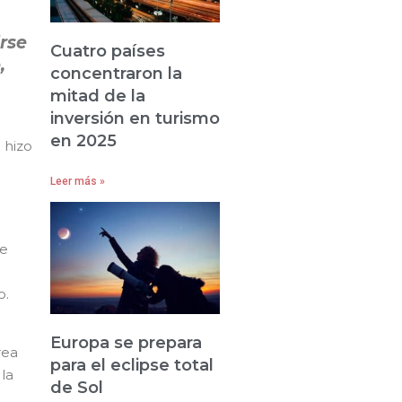
irse
Cuatro países
,
concentraron la
mitad de la
inversión en turismo
en 2025
 hizo
Leer más »
de
o.
Europa se prepara
rea
para el eclipse total
 la
de Sol