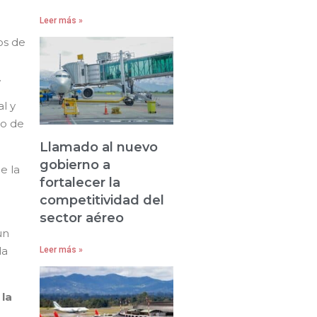
Leer más »
os de
.
l y
eo de
Llamado al nuevo
gobierno a
e la
fortalecer la
competitividad del
sector aéreo
un
la
Leer más »
 la