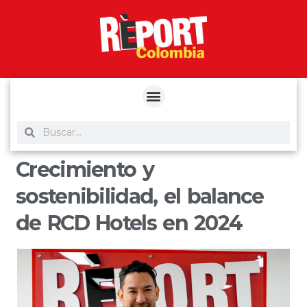
yuantoto
yuantoto
yuantoto
yuantoto
siaptoto
posjp33
siaptoto
Crecimiento y
sostenibilidad, el balance
de RCD Hotels en 2024