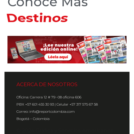
Conoce Más
Hoteles
ACERCA DE NOSOTROS
Oficina: Carrera 12 # 79 -08 oficina 606
PBX +57 601 455 30 93 | Celular +57 317 575 67 58
Correo: info@reportcolombia.com
Bogotá – Colombia
© 2024 Gráfica y Servicios Americanos