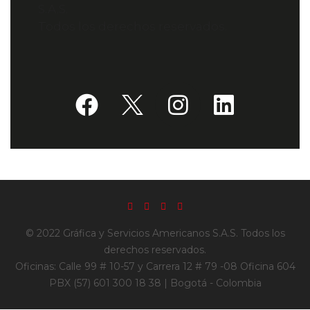
S.A.S.
Todos los derechos reservados.
© 2022 Gráfica y Servicios Americanos S.A.S. Todos los
derechos reservados.
Oficinas: Calle 99 # 10-57 y Carrera 12 # 79 -08 Oficina 604
PBX (57) 601 300 18 38 | Bogotá - Colombia