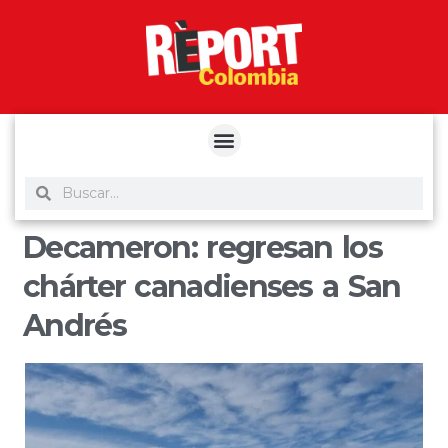
yuantoto
yuantoto
yuantoto
yuantoto
siaptoto
posjp33
siaptoto
Decameron: regresan los
chárter canadienses a San
Andrés