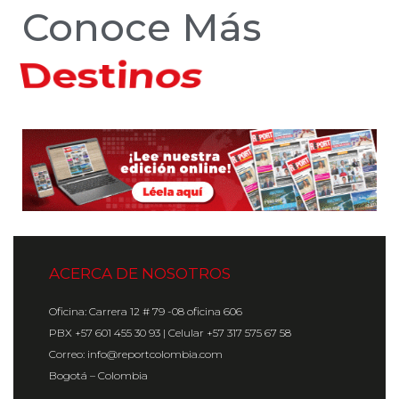
Conoce Más
Hoteles
ACERCA DE NOSOTROS
Oficina: Carrera 12 # 79 -08 oficina 606
PBX +57 601 455 30 93 | Celular +57 317 575 67 58
Correo: info@reportcolombia.com
Bogotá – Colombia