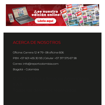
ACERCA DE NOSOTROS
Oficina: Carrera 12 # 79 -08 oficina 606
PBX +57 601 455 30 93 | Celular +57 317 575 67 58
Correo: info@reportcolombia.com
Bogotá – Colombia
© 2024 Gráfica y Servicios Americanos
S.A.S.
Todos los derechos reservados.