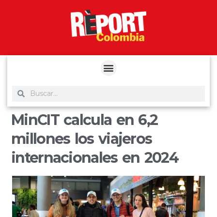
yuantoto
yuantoto
yuantoto
yuantoto
siaptoto
posjp33
siaptoto
MinCIT calcula en 6,2
millones los viajeros
internacionales en 2024