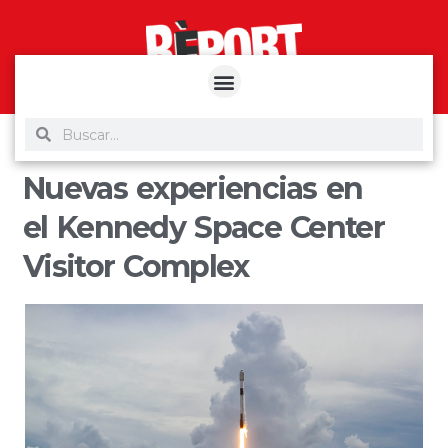
yuantoto
yuantoto
yuantoto
yuantoto
siaptoto
posjp33
siaptoto
Nuevas experiencias en
el Kennedy Space Center
Visitor Complex