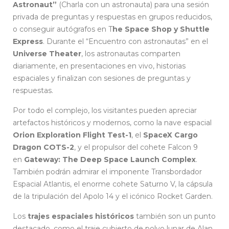
Astronaut”
(Charla con un astronauta) para una sesión
privada de preguntas y respuestas en grupos reducidos,
o conseguir autógrafos en T
he Space Shop y Shuttle
Express
. Durante el “Encuentro con astronautas” en el
Universe Theater
, los astronautas comparten
diariamente, en presentaciones en vivo, historias
espaciales y finalizan con sesiones de preguntas y
respuestas.
Por todo el complejo, los visitantes pueden apreciar
artefactos históricos y modernos, como la nave espacial
Orion Exploration Flight Test-1
, el
SpaceX Cargo
Dragon COTS-2
, y el propulsor del cohete Falcon 9
en
Gateway: The Deep Space Launch Complex
.
También podrán admirar el imponente Transbordador
Espacial Atlantis, el enorme cohete Saturno V, la cápsula
de la tripulación del Apolo 14 y el icónico Rocket Garden.
Los
trajes espaciales históricos
también son un punto
destacado, como el traje cubierto de polvo lunar de Alan