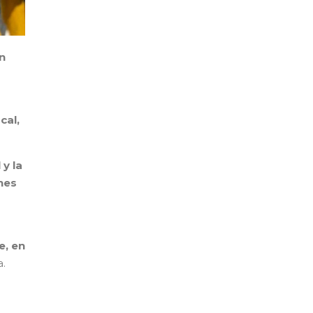
n
cal,
 y la
ones
e, en
a.