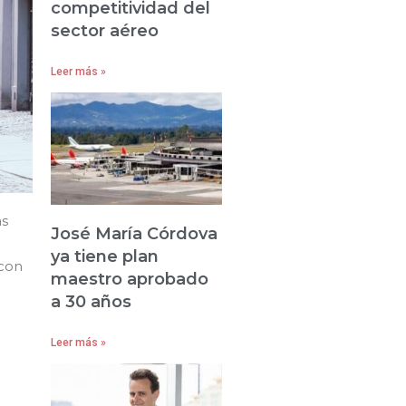
competitividad del
sector aéreo
Leer más »
ás
José María Córdova
ya tiene plan
con
maestro aprobado
a 30 años
Leer más »