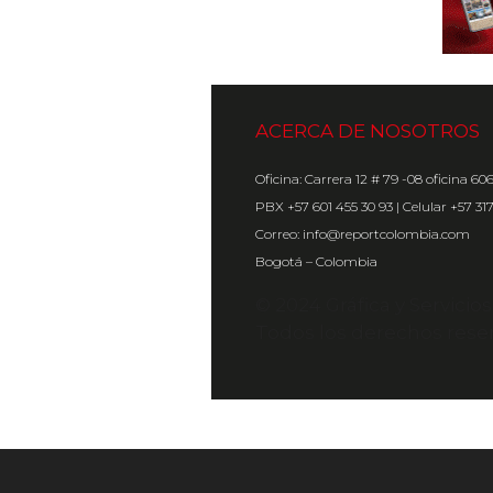
ACERCA DE NOSOTROS
Oficina: Carrera 12 # 79 -08 oficina 60
PBX +57 601 455 30 93 | Celular +57 31
Correo: info@reportcolombia.com
Bogotá – Colombia
© 2024 Gráfica y Servicio
Todos los derechos rese