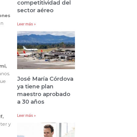
competitividad del
sector aéreo
iones
on
Leer más »
mi,
anos.
José María Córdova
que
ya tiene plan
maestro aprobado
a 30 años
f,
Leer más »
ter y