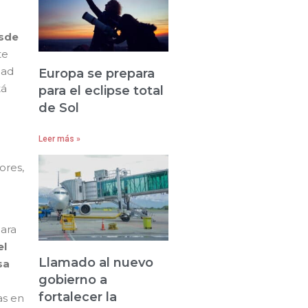
esde
te
dad
Europa se prepara
tá
para el eclipse total
de Sol
Leer más »
ores,
para
el
Llamado al nuevo
sa
gobierno a
fortalecer la
as en