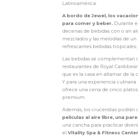
Latinoamérica.
A bordo de Jewel, los vacacio
para comer y beber.
Durante el
decenas de bebidas con o sin 
mezclados y las melodías de un 
refrescantes bebidas tropicales; y
Las bebidas se complementan co
restaurantes de Royal Caribbe
que es la casa en altamar de la 
Y para una experiencia culinaria 
ofrece una cena de cinco plato
premium.
Además, los cruceristas podrán 
películas al aire libre, una pa
una cancha para practicar diver
el
Vitality Spa & Fitness Cente