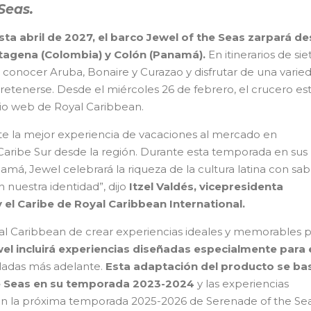
Seas.
ta abril de 2027, el barco Jewel of the Seas zarpará d
rtagena (Colombia) y Colón (Panamá).
En itinerarios de sie
 conocer Aruba, Bonaire y Curazao y disfrutar de una varie
retenerse. Desde el miércoles 26 de febrero, el crucero es
itio web de Royal Caribbean.
 la mejor experiencia de vacaciones al mercado en
Caribe Sur desde la región. Durante esta temporada en sus
amá, Jewel celebrará la riqueza de la cultura latina con sab
 nuestra identidad”, dijo
Itzel Valdés, vicepresidenta
 el Caribe de Royal Caribbean International.
al Caribbean de crear experiencias ideales y memorables 
el incluirá experiencias diseñadas especialmente para 
eladas más adelante.
Esta adaptación del producto se ba
he Seas en su temporada 2023-2024
y las experiencias
 en la próxima temporada 2025-2026 de Serenade of the Se