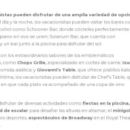
nistas pueden disfrutar de una amplia variedad de opc
 día y la noche, los vacacionistas pueden visitar los bares c
alcohol como Schooner Bar, donde cócteles perfectamente
piano en vivo se unen; Solarium Bar, que cuenta con
 un bar junto a la piscina para disfrutar del sol.
n los extraordinarios sabores de los emblemáticos
an, como
Chops Grille,
especializado en cortes de carne;
Izu
comida asiática; y
Giovanni’s Table
, que ofrece platillos itali
íntima, los vacacionistas pueden disfrutar de Chef’s Table, 
s en que cada plato va acompañado de una copa de vino
disfrutar de diversas actividades como
fiestas en la piscina,
red de escalar
para desafiar las alturas en altamar, el
minigol
sos deportes,
espectáculos de Broadway
en el Royal Thea
r
.