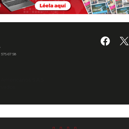
6
7 575 67 58
s Americanos S.A.S.
rvados.