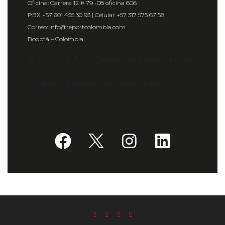
Oficina: Carrera 12 # 79 -08 oficina 606
PBX +57 601 455 30 93 | Celular +57 317 575 67 58
Correo: info@reportcolombia.com
Bogotá – Colombia
© 2024 Gráfica y Servicios Americanos
S.A.S.
Todos los derechos reservados.