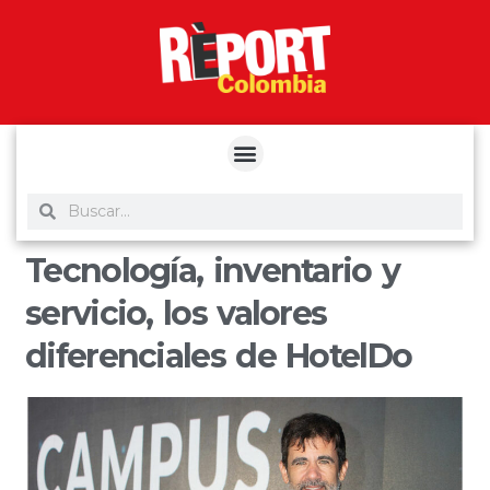
yuantoto
yuantoto
yuantoto
yuantoto
siaptoto
posjp33
siaptoto
Tecnología, inventario y
servicio, los valores
diferenciales de HotelDo