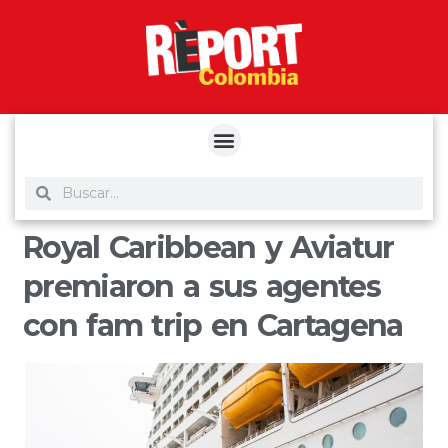
yuantoto
yuantoto
yuantoto
yuantoto
siaptoto
posjp33
siaptoto
Royal Caribbean y Aviatur
premiaron a sus agentes
con fam trip en Cartagena