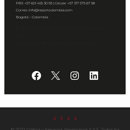
PBX +57 601 455 30 93 | Celular +57 317 575 67 58
Correo: info@reportcolombia.com
Bogotá – Colombia
© 2024 Gráfica y Servicios Americanos
S.A.S.
Todos los derechos reservados.
© 2022 Gráfica y Servicios Americanos S.A.S. Todos los