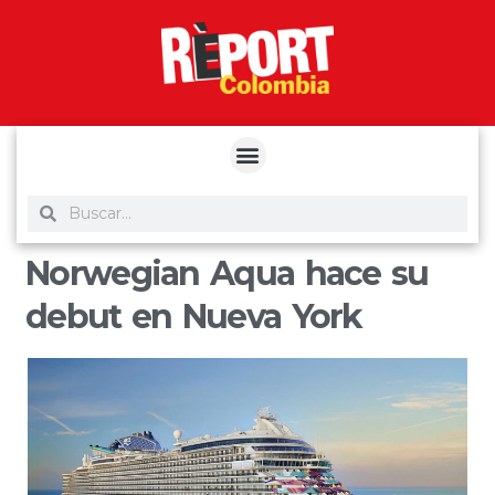
yuantoto
yuantoto
yuantoto
yuantoto
siaptoto
posjp33
siaptoto
Norwegian Aqua hace su
debut en Nueva York