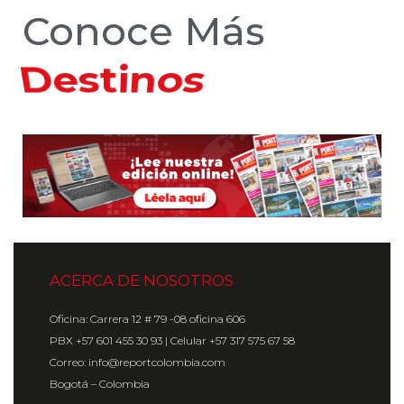
Conoce Más
Hoteles
ACERCA DE NOSOTROS
Oficina: Carrera 12 # 79 -08 oficina 606
PBX +57 601 455 30 93 | Celular +57 317 575 67 58
Correo: info@reportcolombia.com
Bogotá – Colombia