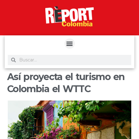
yuantoto
yuantoto
yuantoto
yuantoto
siaptoto
posjp33
siaptoto
Así proyecta el turismo en
Colombia el WTTC