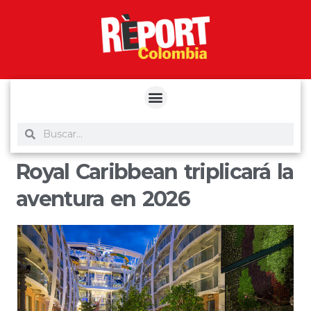
yuantoto
yuantoto
yuantoto
yuantoto
siaptoto
posjp33
siaptoto
Royal Caribbean triplicará la
aventura en 2026