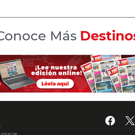
Conoce Más
Hotele
6
7 575 67 58