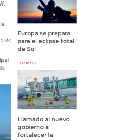
l.
la
Europa se prepara
ub de
para el eclipse total
de Sol
ipal
Leer más »
de
Llamado al nuevo
gobierno a
fortalecer la