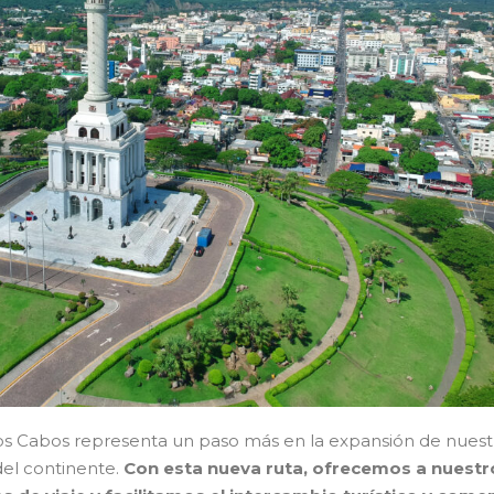
 Los Cabos representa un paso más en la expansión de nuest
del continente.
Con esta nueva ruta, ofrecemos a nuestr