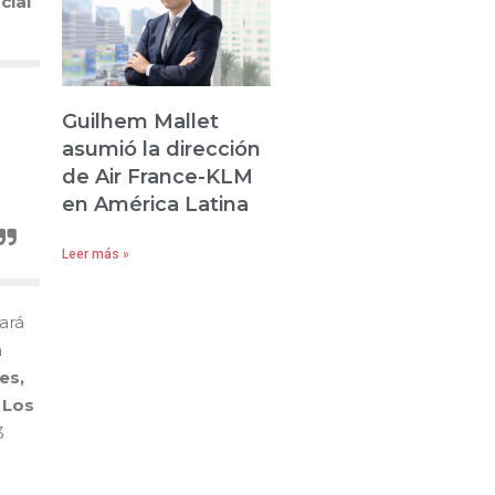
cial
Guilhem Mallet
asumió la dirección
de Air France-KLM
en América Latina
Leer más »
ará
a
es,
 Los
3