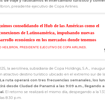
 de viaje y facilitamos el intercambio turístico y comer
lbron, presidente ejecutivo de Copa Airlines.
guimos consolidando el Hub de las Américas como el
 conexiones de Latinoamérica, impulsando nuevas
sarrollo económico en los mercados donde tenemos
 HEILBRON, PRESIDENTE EJECUTIVO DE COPA AIRLINES.
25, la aerolínea, subsidiaria de Copa Holdings, S.A., inaugur
n atractivo destino turístico ubicado en el extremo sur de l
La ruta operará con tres frecuencias semanales, los lun
tirá desde Ciudad de Panamá a las 9:09 a.m., llegando a
al.
El retorno se realizará el mismo día, despegando a la 1:3
as 8:30 p.m.