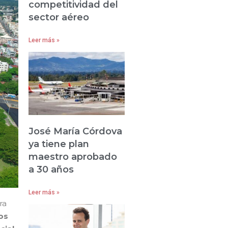
competitividad del
sector aéreo
Leer más »
José María Córdova
ya tiene plan
maestro aprobado
a 30 años
Leer más »
ra
os