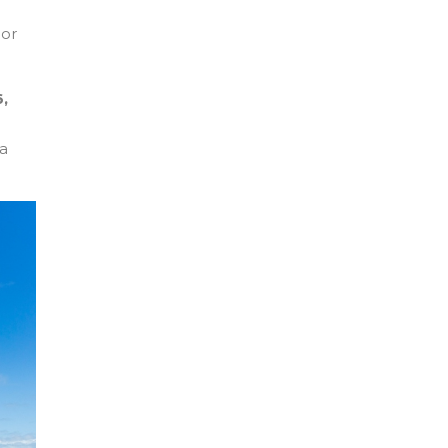
dor
6,
ra