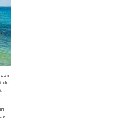
 con
á de
,
un
be.