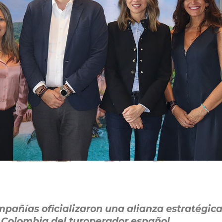
pañías oficializaron una alianza estratégic
 Colombia del turoperador español.