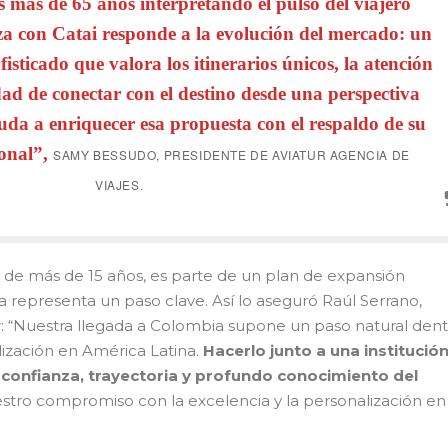
 más de 65 años interpretando el pulso del viajero
za con Catai responde a la evolución del mercado: un
isticado que valora los itinerarios únicos, la atención
lidad de conectar con el destino desde una perspectiva
yuda a enriquecer esa propuesta con el respaldo de su
onal”,
SAMY BESSUDO, PRESIDENTE DE AVIATUR AGENCIA DE
VIAJES.
go de más de 15 años, es parte de un plan de expansión
 representa un paso clave. Así lo aseguró Raúl Serrano,
r: “Nuestra llegada a Colombia supone un paso natural den
lización en América Latina.
Hacerlo junto a una institució
confianza, trayectoria y profundo conocimiento del
tro compromiso con la excelencia y la personalización en