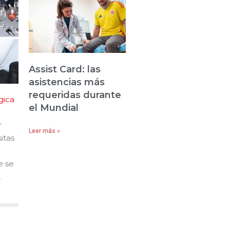
Assist Card: las
asistencias más
requeridas durante
gica
el Mundial
r
Leer más »
itas
e se
,