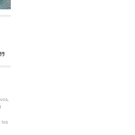
vos,
l
 los