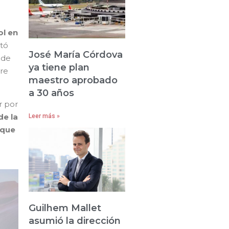
ol en
ntó
José María Córdova
 de
ya tiene plan
tre
maestro aprobado
a 30 años
r por
e la
Leer más »
 que
Guilhem Mallet
asumió la dirección