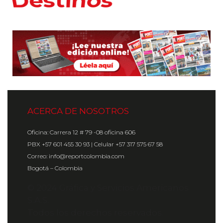
ACERCA DE NOSOTROS
Oficina: Carrera 12 # 79 -08 oficina 606
PBX +57 601 455 30 93 | Celular +57 317 575 67 58
Correo: info@reportcolombia.com
Bogotá – Colombia
© 2024 Gráfica y Servicios Americanos
S.A.S.
Todos los derechos reservados.