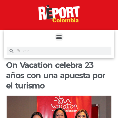
yuantoto
yuantoto
yuantoto
yuantoto
siaptoto
posjp33
siaptoto
On Vacation celebra 23
años con una apuesta por
el turismo